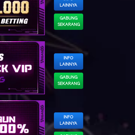
LAINNYA
GABUNG
SEKARANG
INFO
LAINNYA
GABUNG
SEKARANG
INFO
LAINNYA