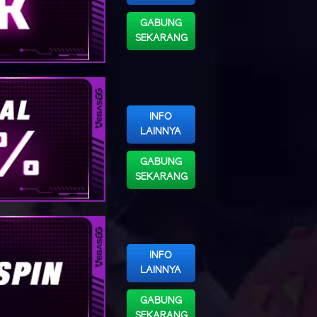
GABUNG
SEKARANG
INFO
LAINNYA
GABUNG
SEKARANG
INFO
LAINNYA
GABUNG
SEKARANG