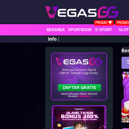
PROMO
PROM
BERANDA
SPORTBOOK
E-SPORT
SLOT
Info :
Selamat Datang 
Be