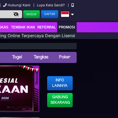
Hubungi Kami
Lupa Kata Sandi?
DAFTAR
GKAS
TEMBAK IKAN
REFERRAL
PROMOSI
nsi Terbaik Di Asia | E-Sport | Slots | Poker | IDNLive | 
Togel
Tangkas
Poker
INFO
LAINNYA
GABUNG
SEKARANG