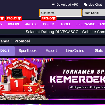
Download APK
Live Chat
O
PROMO
PROMO
S
IDNLIVE
ARCADE
POKER
TOGEL
LIVE CASINO
TAN
Di VEGASGG , Website Gaming Online Terpercaya Dengan Lise
randa
Promosi
Special
Sportbook
Esport
LiveCasino
Slots