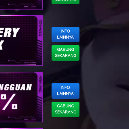
INFO
LAINNYA
GABUNG
SEKARANG
INFO
LAINNYA
GABUNG
SEKARANG