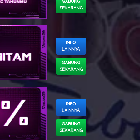
GABUNG
SEKARANG
INFO
LAINNYA
GABUNG
SEKARANG
INFO
LAINNYA
GABUNG
SEKARANG